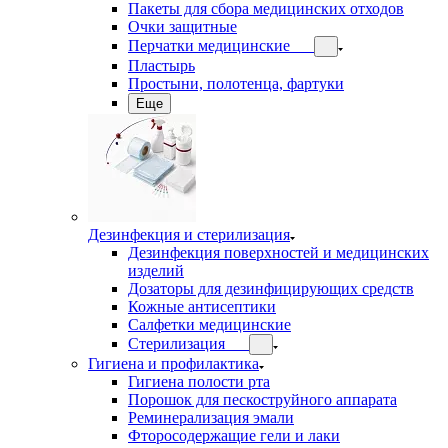
Пакеты для сбора медицинских отходов
Очки защитные
Перчатки медицинские
Пластырь
Простыни, полотенца, фартуки
Еще
Дезинфекция и стерилизация
Дезинфекция поверхностей и медицинских
изделий
Дозаторы для дезинфицирующих средств
Кожные антисептики
Салфетки медицинские
Стерилизация
Гигиена и профилактика
Гигиена полости рта
Порошок для пескоструйного аппарата
Реминерализация эмали
Фторосодержащие гели и лаки