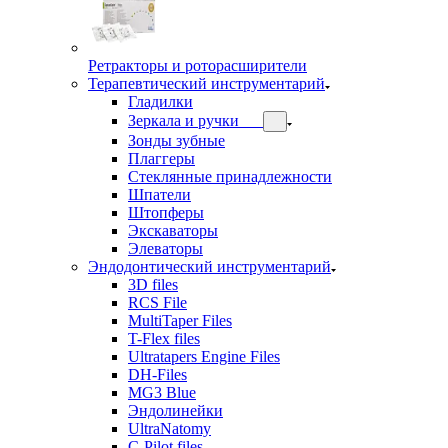
Ретракторы и роторасширители
Терапевтический инструментарий
Гладилки
Зеркала и ручки
Зонды зубные
Плаггеры
Стеклянные принадлежности
Шпатели
Штопферы
Экскаваторы
Элеваторы
Эндодонтический инструментарий
3D files
RCS File
MultiTaper Files
T-Flex files
Ultratapers Engine Files
DH-Files
MG3 Blue
Эндолинейки
UltraNatomy
C-Pilot files