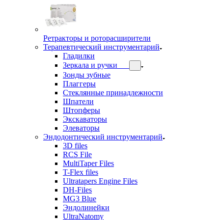
Ретракторы и роторасширители
Терапевтический инструментарий
Гладилки
Зеркала и ручки
Зонды зубные
Плаггеры
Стеклянные принадлежности
Шпатели
Штопферы
Экскаваторы
Элеваторы
Эндодонтический инструментарий
3D files
RCS File
MultiTaper Files
T-Flex files
Ultratapers Engine Files
DH-Files
MG3 Blue
Эндолинейки
UltraNatomy