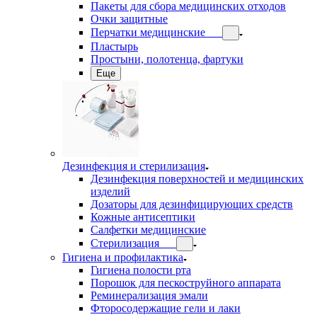
Пакеты для сбора медицинских отходов
Очки защитные
Перчатки медицинские
Пластырь
Простыни, полотенца, фартуки
Еще
Дезинфекция и стерилизация
Дезинфекция поверхностей и медицинских
изделий
Дозаторы для дезинфицирующих средств
Кожные антисептики
Салфетки медицинские
Стерилизация
Гигиена и профилактика
Гигиена полости рта
Порошок для пескоструйного аппарата
Реминерализация эмали
Фторосодержащие гели и лаки