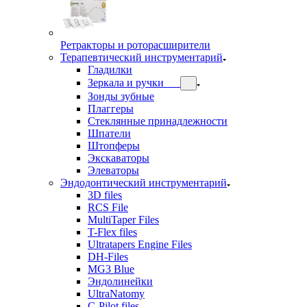
Ретракторы и роторасширители
Терапевтический инструментарий
Гладилки
Зеркала и ручки
Зонды зубные
Плаггеры
Стеклянные принадлежности
Шпатели
Штопферы
Экскаваторы
Элеваторы
Эндодонтический инструментарий
3D files
RCS File
MultiTaper Files
T-Flex files
Ultratapers Engine Files
DH-Files
MG3 Blue
Эндолинейки
UltraNatomy
C-Pilot files