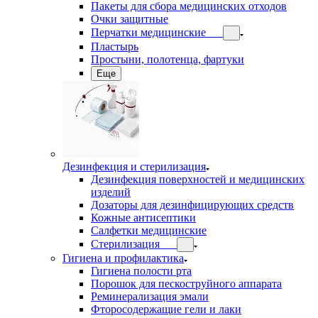
Пакеты для сбора медицинских отходов
Очки защитные
Перчатки медицинские
Пластырь
Простыни, полотенца, фартуки
Еще
Дезинфекция и стерилизация
Дезинфекция поверхностей и медицинских
изделий
Дозаторы для дезинфицирующих средств
Кожные антисептики
Салфетки медицинские
Стерилизация
Гигиена и профилактика
Гигиена полости рта
Порошок для пескоструйного аппарата
Реминерализация эмали
Фторосодержащие гели и лаки