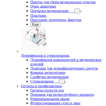
Пакеты для сбора медицинских отходов
Очки защитные
Перчатки медицинские
Пластырь
Простыни, полотенца, фартуки
Еще
Дезинфекция и стерилизация
Дезинфекция поверхностей и медицинских
изделий
Дозаторы для дезинфицирующих средств
Кожные антисептики
Салфетки медицинские
Стерилизация
Гигиена и профилактика
Гигиена полости рта
Порошок для пескоструйного аппарата
Реминерализация эмали
Фторосодержащие гели и лаки