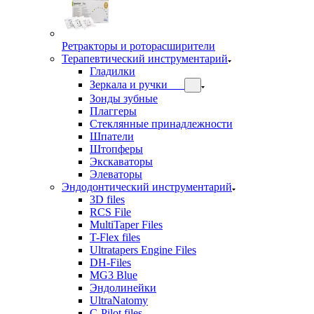
Ретракторы и роторасширители
Терапевтический инструментарий
Гладилки
Зеркала и ручки
Зонды зубные
Плаггеры
Стеклянные принадлежности
Шпатели
Штопферы
Экскаваторы
Элеваторы
Эндодонтический инструментарий
3D files
RCS File
MultiTaper Files
T-Flex files
Ultratapers Engine Files
DH-Files
MG3 Blue
Эндолинейки
UltraNatomy
C-Pilot files