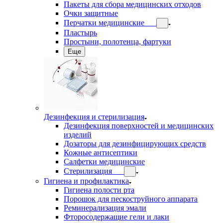
Пакеты для сбора медицинских отходов
Очки защитные
Перчатки медицинские
Пластырь
Простыни, полотенца, фартуки
Еще
Дезинфекция и стерилизация
Дезинфекция поверхностей и медицинских
изделий
Дозаторы для дезинфицирующих средств
Кожные антисептики
Салфетки медицинские
Стерилизация
Гигиена и профилактика
Гигиена полости рта
Порошок для пескоструйного аппарата
Реминерализация эмали
Фторосодержащие гели и лаки