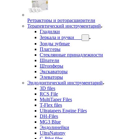
Ретракторы и роторасширители
Терапевтический инструментарий
Гладилки
Зеркала и ручки
Зонды зубные
Плаггеры
Стеклянные принадлежности
Шпатели
Штопферы
Экскаваторы
Элеваторы
Эндодонтический инструментарий
3D files
RCS File
MultiTaper Files
T-Flex files
Ultratapers Engine Files
DH-Files
MG3 Blue
Эндолинейки
UltraNatomy
C-Pilot files