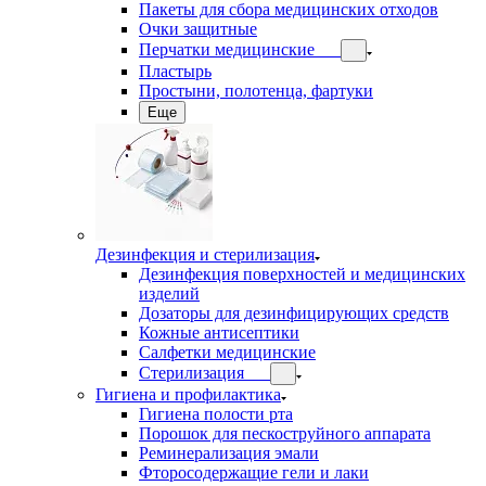
Пакеты для сбора медицинских отходов
Очки защитные
Перчатки медицинские
Пластырь
Простыни, полотенца, фартуки
Еще
Дезинфекция и стерилизация
Дезинфекция поверхностей и медицинских
изделий
Дозаторы для дезинфицирующих средств
Кожные антисептики
Салфетки медицинские
Стерилизация
Гигиена и профилактика
Гигиена полости рта
Порошок для пескоструйного аппарата
Реминерализация эмали
Фторосодержащие гели и лаки