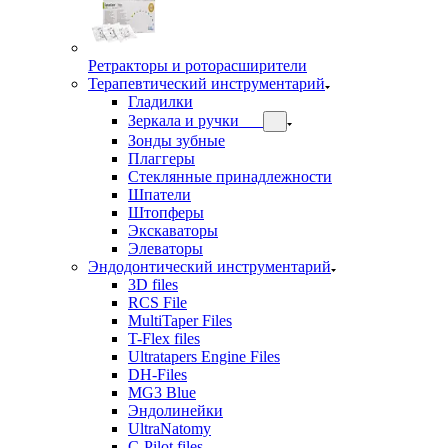
Ретракторы и роторасширители
Терапевтический инструментарий
Гладилки
Зеркала и ручки
Зонды зубные
Плаггеры
Стеклянные принадлежности
Шпатели
Штопферы
Экскаваторы
Элеваторы
Эндодонтический инструментарий
3D files
RCS File
MultiTaper Files
T-Flex files
Ultratapers Engine Files
DH-Files
MG3 Blue
Эндолинейки
UltraNatomy
C-Pilot files