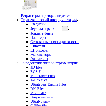
Ретракторы и роторасширители
Терапевтический инструментарий
Гладилки
Зеркала и ручки
Зонды зубные
Плаггеры
Стеклянные принадлежности
Шпатели
Штопферы
Экскаваторы
Элеваторы
Эндодонтический инструментарий
3D files
RCS File
MultiTaper Files
T-Flex files
Ultratapers Engine Files
DH-Files
MG3 Blue
Эндолинейки
UltraNatomy
C-Pilot files