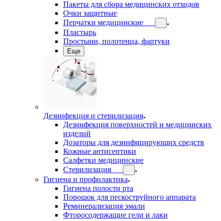
Пакеты для сбора медицинских отходов
Очки защитные
Перчатки медицинские
Пластырь
Простыни, полотенца, фартуки
Еще
Дезинфекция и стерилизация
Дезинфекция поверхностей и медицинских
изделий
Дозаторы для дезинфицирующих средств
Кожные антисептики
Салфетки медицинские
Стерилизация
Гигиена и профилактика
Гигиена полости рта
Порошок для пескоструйного аппарата
Реминерализация эмали
Фторосодержащие гели и лаки