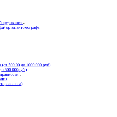
оборудования
фа/ ортопантомографа
(от 500 00 до 1000 000 руб)
о 500 000руб.)
справности
ания
торого часа)