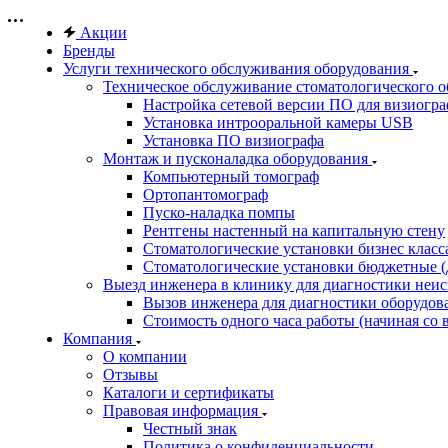
Акции
Бренды
Услуги технического обслуживания оборудования
Техническое обслуживание стоматологического 
Настройка сетевой версии ПО для визиогра
Установка интрооральной камеры USB
Установка ПО визиографа
Монтаж и пусконаладка оборудования
Компьютерный томограф
Ортопантомограф
Пуско-наладка помпы
Рентгены настенный на капитальную стену
Стоматологические установки бизнес класса 
Стоматологические установки бюджетные (д
Выезд инженера в клинику для диагностики неи
Вызов инженера для диагностики оборудов
Стоимость одного часа работы (начиная со в
Компания
О компании
Отзывы
Каталоги и сертификаты
Правовая информация
Честный знак
Политика о конфиденциальности