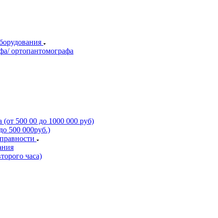
оборудования
фа/ ортопантомографа
(от 500 00 до 1000 000 руб)
о 500 000руб.)
справности
ания
торого часа)