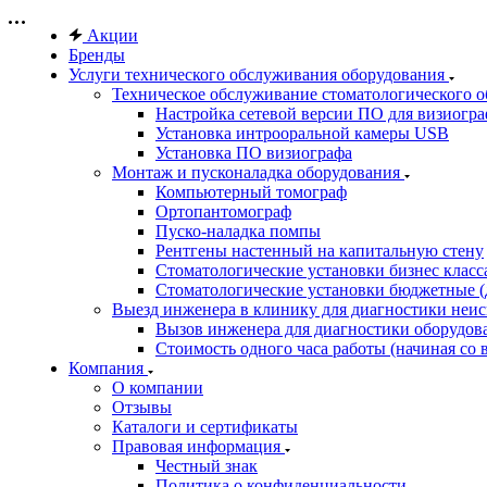
Акции
Бренды
Услуги технического обслуживания оборудования
Техническое обслуживание стоматологического 
Настройка сетевой версии ПО для визиогра
Установка интрооральной камеры USB
Установка ПО визиографа
Монтаж и пусконаладка оборудования
Компьютерный томограф
Ортопантомограф
Пуско-наладка помпы
Рентгены настенный на капитальную стену
Стоматологические установки бизнес класса 
Стоматологические установки бюджетные (д
Выезд инженера в клинику для диагностики неи
Вызов инженера для диагностики оборудов
Стоимость одного часа работы (начиная со в
Компания
О компании
Отзывы
Каталоги и сертификаты
Правовая информация
Честный знак
Политика о конфиденциальности