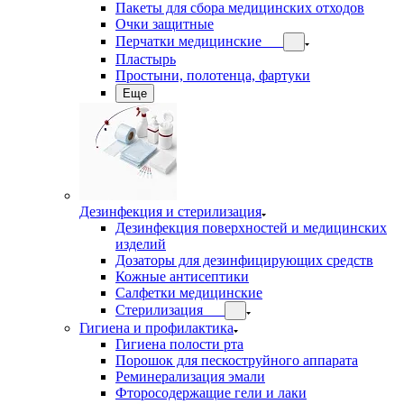
Пакеты для сбора медицинских отходов
Очки защитные
Перчатки медицинские
Пластырь
Простыни, полотенца, фартуки
Еще
Дезинфекция и стерилизация
Дезинфекция поверхностей и медицинских
изделий
Дозаторы для дезинфицирующих средств
Кожные антисептики
Салфетки медицинские
Стерилизация
Гигиена и профилактика
Гигиена полости рта
Порошок для пескоструйного аппарата
Реминерализация эмали
Фторосодержащие гели и лаки