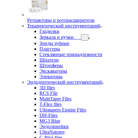
Ретракторы и роторасширители
Терапевтический инструментарий
Гладилки
Зеркала и ручки
Зонды зубные
Плаггеры
Стеклянные принадлежности
Шпатели
Штопферы
Экскаваторы
Элеваторы
Эндодонтический инструментарий
3D files
RCS File
MultiTaper Files
T-Flex files
Ultratapers Engine Files
DH-Files
MG3 Blue
Эндолинейки
UltraNatomy
C-Pilot files