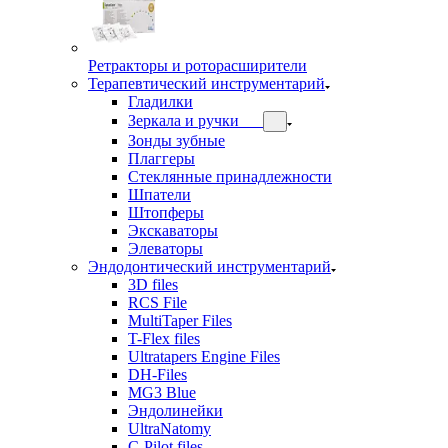
Ретракторы и роторасширители
Терапевтический инструментарий
Гладилки
Зеркала и ручки
Зонды зубные
Плаггеры
Стеклянные принадлежности
Шпатели
Штопферы
Экскаваторы
Элеваторы
Эндодонтический инструментарий
3D files
RCS File
MultiTaper Files
T-Flex files
Ultratapers Engine Files
DH-Files
MG3 Blue
Эндолинейки
UltraNatomy
C-Pilot files