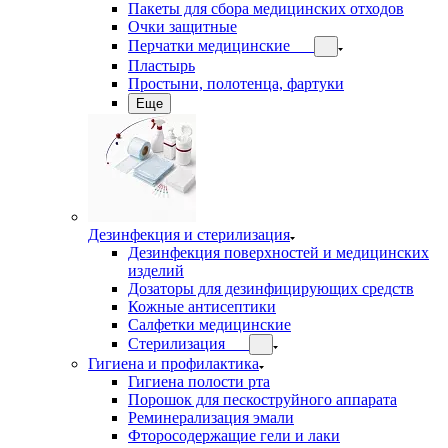
Пакеты для сбора медицинских отходов
Очки защитные
Перчатки медицинские
Пластырь
Простыни, полотенца, фартуки
Еще
Дезинфекция и стерилизация
Дезинфекция поверхностей и медицинских
изделий
Дозаторы для дезинфицирующих средств
Кожные антисептики
Салфетки медицинские
Стерилизация
Гигиена и профилактика
Гигиена полости рта
Порошок для пескоструйного аппарата
Реминерализация эмали
Фторосодержащие гели и лаки