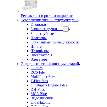
Ретракторы и роторасширители
Терапевтический инструментарий
Гладилки
Зеркала и ручки
Зонды зубные
Плаггеры
Стеклянные принадлежности
Шпатели
Штопферы
Экскаваторы
Элеваторы
Эндодонтический инструментарий
3D files
RCS File
MultiTaper Files
T-Flex files
Ultratapers Engine Files
DH-Files
MG3 Blue
Эндолинейки
UltraNatomy
C-Pilot files