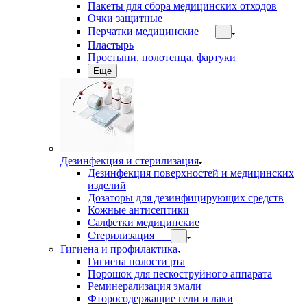
Пакеты для сбора медицинских отходов
Очки защитные
Перчатки медицинские
Пластырь
Простыни, полотенца, фартуки
Еще
Дезинфекция и стерилизация
Дезинфекция поверхностей и медицинских
изделий
Дозаторы для дезинфицирующих средств
Кожные антисептики
Салфетки медицинские
Стерилизация
Гигиена и профилактика
Гигиена полости рта
Порошок для пескоструйного аппарата
Реминерализация эмали
Фторосодержащие гели и лаки