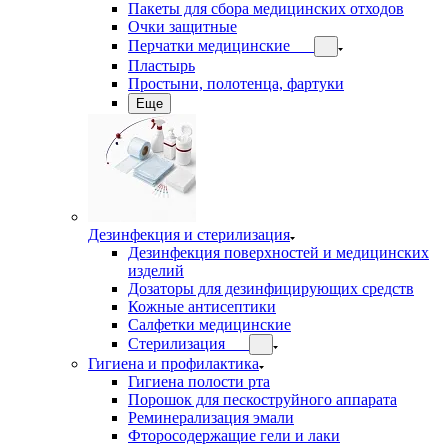
Пакеты для сбора медицинских отходов
Очки защитные
Перчатки медицинские
Пластырь
Простыни, полотенца, фартуки
Еще
Дезинфекция и стерилизация
Дезинфекция поверхностей и медицинских
изделий
Дозаторы для дезинфицирующих средств
Кожные антисептики
Салфетки медицинские
Стерилизация
Гигиена и профилактика
Гигиена полости рта
Порошок для пескоструйного аппарата
Реминерализация эмали
Фторосодержащие гели и лаки