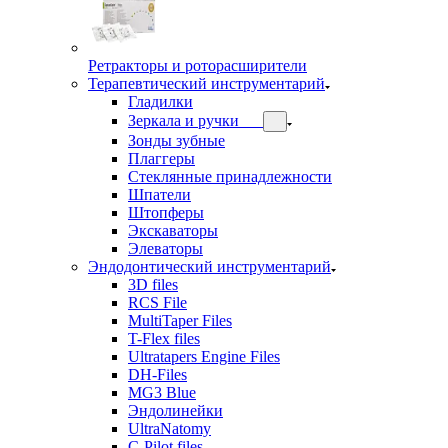
Ретракторы и роторасширители
Терапевтический инструментарий
Гладилки
Зеркала и ручки
Зонды зубные
Плаггеры
Стеклянные принадлежности
Шпатели
Штопферы
Экскаваторы
Элеваторы
Эндодонтический инструментарий
3D files
RCS File
MultiTaper Files
T-Flex files
Ultratapers Engine Files
DH-Files
MG3 Blue
Эндолинейки
UltraNatomy
C-Pilot files