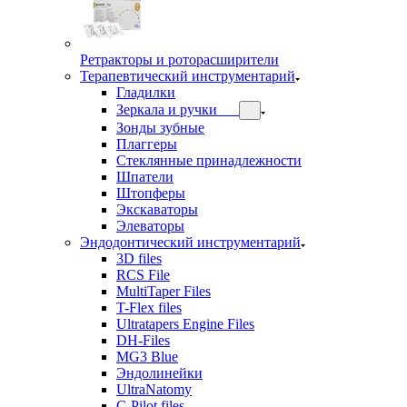
Ретракторы и роторасширители
Терапевтический инструментарий
Гладилки
Зеркала и ручки
Зонды зубные
Плаггеры
Стеклянные принадлежности
Шпатели
Штопферы
Экскаваторы
Элеваторы
Эндодонтический инструментарий
3D files
RCS File
MultiTaper Files
T-Flex files
Ultratapers Engine Files
DH-Files
MG3 Blue
Эндолинейки
UltraNatomy
C-Pilot files