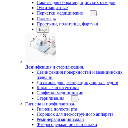
Пакеты для сбора медицинских отходов
Очки защитные
Перчатки медицинские
Пластырь
Простыни, полотенца, фартуки
Еще
Дезинфекция и стерилизация
Дезинфекция поверхностей и медицинских
изделий
Дозаторы для дезинфицирующих средств
Кожные антисептики
Салфетки медицинские
Стерилизация
Гигиена и профилактика
Гигиена полости рта
Порошок для пескоструйного аппарата
Реминерализация эмали
Фторосодержащие гели и лаки