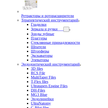
Ретракторы и роторасширители
Терапевтический инструментарий
Гладилки
Зеркала и ручки
Зонды зубные
Плаггеры
Стеклянные принадлежности
Шпатели
Штопферы
Экскаваторы
Элеваторы
Эндодонтический инструментарий
3D files
RCS File
MultiTaper Files
T-Flex files
Ultratapers Engine Files
DH-Files
MG3 Blue
Эндолинейки
UltraNatomy
C-Pilot files