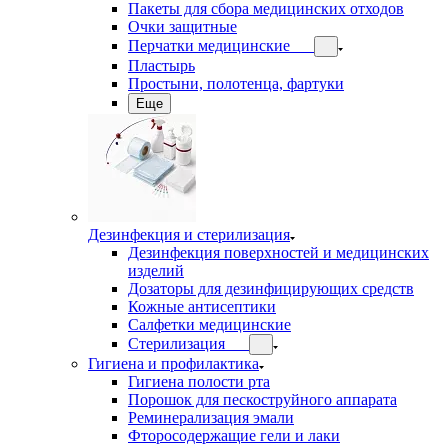
Пакеты для сбора медицинских отходов
Очки защитные
Перчатки медицинские
Пластырь
Простыни, полотенца, фартуки
Еще
Дезинфекция и стерилизация
Дезинфекция поверхностей и медицинских
изделий
Дозаторы для дезинфицирующих средств
Кожные антисептики
Салфетки медицинские
Стерилизация
Гигиена и профилактика
Гигиена полости рта
Порошок для пескоструйного аппарата
Реминерализация эмали
Фторосодержащие гели и лаки