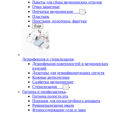
Пакеты для сбора медицинских отходов
Очки защитные
Перчатки медицинские
Пластырь
Простыни, полотенца, фартуки
Еще
Дезинфекция и стерилизация
Дезинфекция поверхностей и медицинских
изделий
Дозаторы для дезинфицирующих средств
Кожные антисептики
Салфетки медицинские
Стерилизация
Гигиена и профилактика
Гигиена полости рта
Порошок для пескоструйного аппарата
Реминерализация эмали
Фторосодержащие гели и лаки