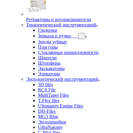
Ретракторы и роторасширители
Терапевтический инструментарий
Гладилки
Зеркала и ручки
Зонды зубные
Плаггеры
Стеклянные принадлежности
Шпатели
Штопферы
Экскаваторы
Элеваторы
Эндодонтический инструментарий
3D files
RCS File
MultiTaper Files
T-Flex files
Ultratapers Engine Files
DH-Files
MG3 Blue
Эндолинейки
UltraNatomy
C-Pilot files