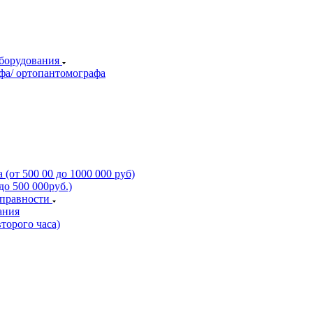
оборудования
фа/ ортопантомографа
(от 500 00 до 1000 000 руб)
о 500 000руб.)
справности
ания
торого часа)