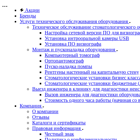
Акции
Бренды
Услуги технического обслуживания оборудования
Техническое обслуживание стоматологического 
Настройка сетевой версии ПО для визиогра
Установка интрооральной камеры USB
Установка ПО визиографа
Монтаж и пусконаладка оборудования
Компьютерный томограф
Ортопантомограф
Пуско-наладка помпы
Рентгены настенный на капитальную стену
Стоматологические установки бизнес класса 
Стоматологические установки бюджетные (д
Выезд инженера в клинику для диагностики неи
Вызов инженера для диагностики оборудов
Стоимость одного часа работы (начиная со в
Компания
О компании
Отзывы
Каталоги и сертификаты
Правовая информация
Честный знак
Политика о конфиденциальности