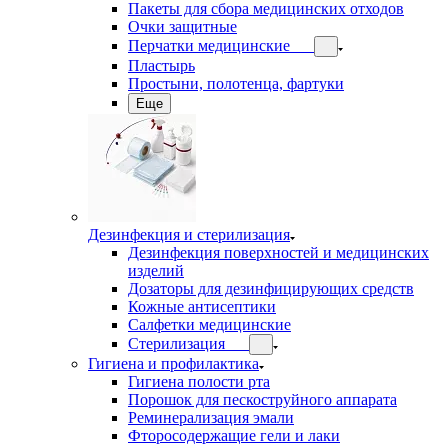
Пакеты для сбора медицинских отходов
Очки защитные
Перчатки медицинские
Пластырь
Простыни, полотенца, фартуки
Еще
Дезинфекция и стерилизация
Дезинфекция поверхностей и медицинских
изделий
Дозаторы для дезинфицирующих средств
Кожные антисептики
Салфетки медицинские
Стерилизация
Гигиена и профилактика
Гигиена полости рта
Порошок для пескоструйного аппарата
Реминерализация эмали
Фторосодержащие гели и лаки