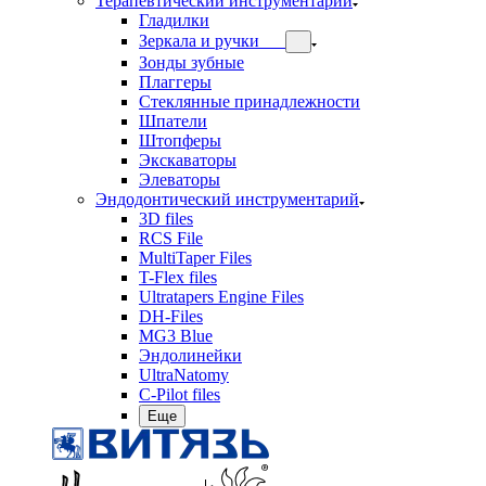
Терапевтический инструментарий
Гладилки
Зеркала и ручки
Зонды зубные
Плаггеры
Стеклянные принадлежности
Шпатели
Штопферы
Экскаваторы
Элеваторы
Эндодонтический инструментарий
3D files
RCS File
MultiTaper Files
T-Flex files
Ultratapers Engine Files
DH-Files
MG3 Blue
Эндолинейки
UltraNatomy
C-Pilot files
Еще