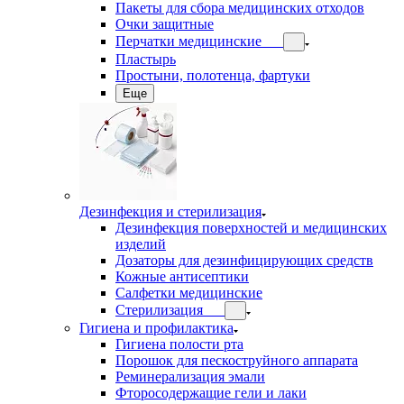
Пакеты для сбора медицинских отходов
Очки защитные
Перчатки медицинские
Пластырь
Простыни, полотенца, фартуки
Еще
Дезинфекция и стерилизация
Дезинфекция поверхностей и медицинских
изделий
Дозаторы для дезинфицирующих средств
Кожные антисептики
Салфетки медицинские
Стерилизация
Гигиена и профилактика
Гигиена полости рта
Порошок для пескоструйного аппарата
Реминерализация эмали
Фторосодержащие гели и лаки