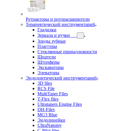
Ретракторы и роторасширители
Терапевтический инструментарий
Гладилки
Зеркала и ручки
Зонды зубные
Плаггеры
Стеклянные принадлежности
Шпатели
Штопферы
Экскаваторы
Элеваторы
Эндодонтический инструментарий
3D files
RCS File
MultiTaper Files
T-Flex files
Ultratapers Engine Files
DH-Files
MG3 Blue
Эндолинейки
UltraNatomy
C-Pilot files