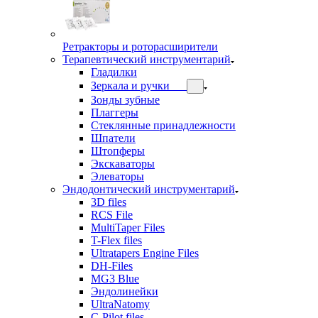
Ретракторы и роторасширители
Терапевтический инструментарий
Гладилки
Зеркала и ручки
Зонды зубные
Плаггеры
Стеклянные принадлежности
Шпатели
Штопферы
Экскаваторы
Элеваторы
Эндодонтический инструментарий
3D files
RCS File
MultiTaper Files
T-Flex files
Ultratapers Engine Files
DH-Files
MG3 Blue
Эндолинейки
UltraNatomy
C-Pilot files