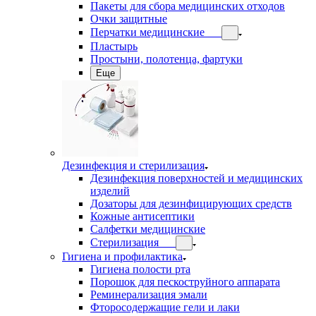
Пакеты для сбора медицинских отходов
Очки защитные
Перчатки медицинские
Пластырь
Простыни, полотенца, фартуки
Еще
Дезинфекция и стерилизация
Дезинфекция поверхностей и медицинских
изделий
Дозаторы для дезинфицирующих средств
Кожные антисептики
Салфетки медицинские
Стерилизация
Гигиена и профилактика
Гигиена полости рта
Порошок для пескоструйного аппарата
Реминерализация эмали
Фторосодержащие гели и лаки